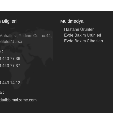
 Bilgileri
Multimedya
:
Hastane Ürünleri
Evde Bakım Ürünleri
ahallesi, Yıldırım Cd. no:44,
Evde Bakım Cihazları
ilüfer/Bursa
 :
4 443 77 36
4 443 77 37
4 443 14 12
a :
datibbimalzeme.com