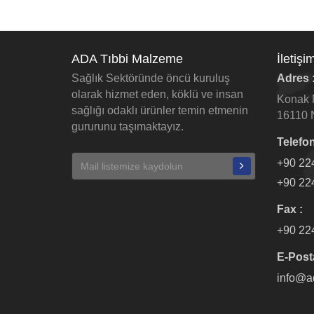
ADA Tıbbi Malzeme
İletişim
Sağlık Sektöründe öncü kuruluş
Adres 
olarak hizmet eden, köklü ve insan
Konak M
sağlığı odaklı ürünler temin etmenin
16110 N
gururunu taşımaktayız.
Telefon
+90 22
+90 22
Fax :
+90 22
E-Post
info@a